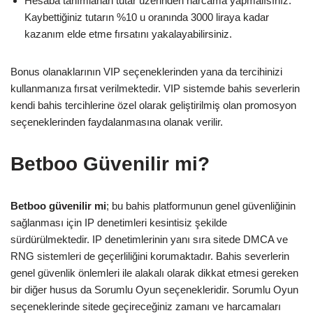
Hesaba tanımlanan tutar üzerinden harcama yapmalısınız.
Kaybettiğiniz tutarın %10 u oranında 3000 liraya kadar
kazanım elde etme fırsatını yakalayabilirsiniz.
Bonus olanaklarının VIP seçeneklerinden yana da tercihinizi
kullanmanıza fırsat verilmektedir. VIP sistemde bahis severlerin
kendi bahis tercihlerine özel olarak geliştirilmiş olan promosyon
seçeneklerinden faydalanmasına olanak verilir.
Betboo Güvenilir mi?
Betboo güvenilir mi
; bu bahis platformunun genel güvenliğinin
sağlanması için IP denetimleri kesintisiz şekilde
sürdürülmektedir. IP denetimlerinin yanı sıra sitede DMCA ve
RNG sistemleri de geçerliliğini korumaktadır. Bahis severlerin
genel güvenlik önlemleri ile alakalı olarak dikkat etmesi gereken
bir diğer husus da Sorumlu Oyun seçenekleridir. Sorumlu Oyun
seçeneklerinde sitede geçireceğiniz zamanı ve harcamaları