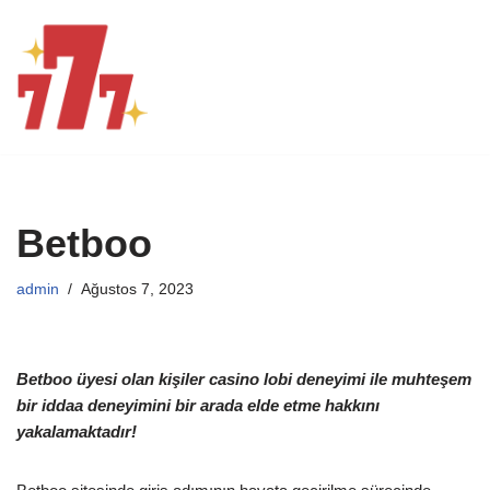
İçeriğe
geç
Betboo
admin
Ağustos 7, 2023
Betboo üyesi olan kişiler casino lobi deneyimi ile muhteşem
bir iddaa deneyimini bir arada elde etme hakkını
yakalamaktadır!