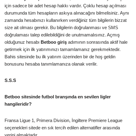
için sadece bir adet hesap hakkı vardır. Çoklu hesap açılması
durumunda tüm hesapların askıya alınacağını bilmelisiniz. Aynı
zamanda hesabınızı kullanırken verdiğiniz tüm bilgilerin bizzat
size ait olması gerekir. Bu bilgilerin doğrulanması ve SMS
doğrulaması talep edilebildiğini de unutmamalısınız. Açmış
olduğunuz hesabı
Betboo giriş
adımının sonrasında aktif hale
getirmek için ilk yatırımınızı tamamlamanız gerekmektedir.
Bahis sitesinde bu ilk yatırım üzerinden bir de hoş geldin
bonusunu hesaba tanımlamanıza olanak verilir.
S.S.S
Betboo sitesinde futbol branşında en sevilen ligler
hangileridir?
Fransa Ligue 1, Primera Division, İngiltere Premiere League
seçenekleri sitede en sık tercih edilen alternatifler arasında
yerini almaktadır.