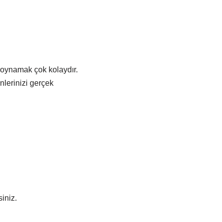
 oynamak çok kolaydır.
nlerinizi gerçek
iniz.