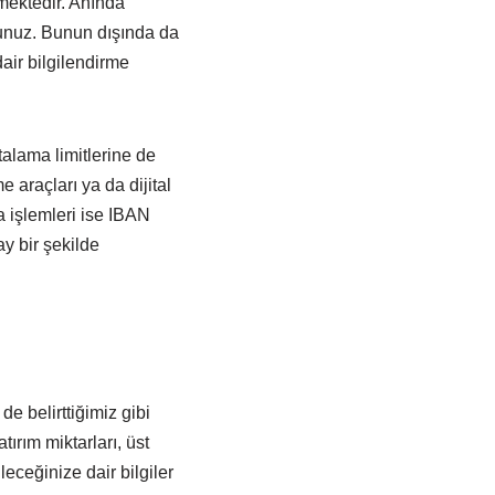
mektedir. Anında
sunuz. Bunun dışında da
air bilgilendirme
alama limitlerine de
 araçları ya da dijital
a işlemleri ise IBAN
y bir şekilde
de belirttiğimiz gibi
ırım miktarları, üst
leceğinize dair bilgiler