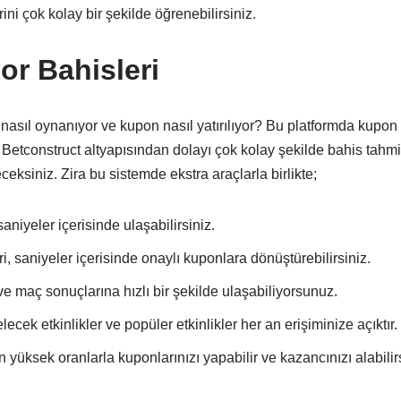
ni çok kolay bir şekilde öğrenebilirsiniz.
or Bahisleri
nasıl oynanıyor ve kupon nasıl yatırılıyor? Bu platformda kupon
Betconstruct altyapısından dolayı çok kolay şekilde bahis tahmi
eksiniz. Zira bu sistemde ekstra araçlarla birlikte;
aniyeler içerisinde ulaşabilirsiniz.
eri, saniyeler içerisinde onaylı kuponlara dönüştürebilirsiniz.
 ve maç sonuçlarına hızlı bir şekilde ulaşabiliyorsunuz.
ecek etkinlikler ve popüler etkinlikler her an erişiminize açıktır.
 yüksek oranlarla kuponlarınızı yapabilir ve kazancınızı alabilirs