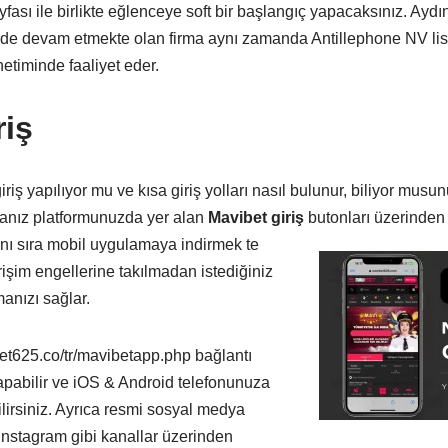
fası ile birlikte eğlenceye soft bir başlangıç yapacaksınız. Aydı
nde devam etmekte olan firma aynı zamanda Antillephone NV lis
timinde faaliyet eder.
riş
iş yapılıyor mu ve kısa giriş yolları nasıl bulunur, biliyor musun
sanız platformunuzda yer alan
Mavibet giriş
butonları
üzerinden 
anı sıra mobil uygulamaya indirmek te
işim engellerine takılmadan istediğiniz
anızı sağlar.
bet625.co/tr/mavibetapp.php bağlantı
apabilir ve iOS & Android telefonunuza
ilirsiniz. Ayrıca resmi sosyal medya
 Instagram gibi kanallar üzerinden