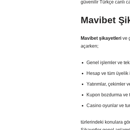
güvenilir Türkçe canlı ca
Mavibet Şik
Mavibet şikayetleri
ve g
açarken;
Genel işlemler ve tek
Hesap ve tüm üyelik 
Yatırımlar, çekimler
Kupon bozdurma ve t
Casino oyunlar ve tu
türlerindeki konulara gör
Şikayetler genel anlamd