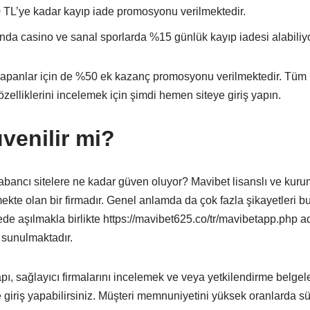
0 TL’ye kadar kayıp iade promosyonu verilmektedir.
da casino ve sanal sporlarda %15 günlük kayıp iadesi alabiliyo
apanlar için de %50 ek kazanç promosyonu verilmektedir. Tüm
özelliklerini incelemek için şimdi hemen siteye giriş yapın.
venilir mi?
yabancı sitelere ne kadar güven oluyor? Mavibet lisanslı ve kuru
ekte olan bir firmadır. Genel anlamda da çok fazla şikayetleri 
rede aşılmakla birlikte https://mavibet625.co/tr/mavibetapp.php 
 sunulmaktadır.
apı, sağlayıcı firmalarını incelemek ve veya yetkilendirme belgeleri
e giriş yapabilirsiniz. Müşteri memnuniyetini yüksek oranlarda 