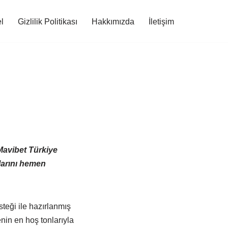
l
Gizlilik Politikası
Hakkımızda
İletişim
Mavibet Türkiye
larını hemen
teği ile hazırlanmış
nin en hoş tonlarıyla