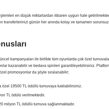
işlemleri en düşük miktarlardan itibaren uygun hale getirilmekte
baren transferlerinizi günün her anında kolay ve tamamen sorunsuz
nusları
ncel kampanyaları ile birlikte tüm oyunlarda çok özel turnuvala
nlar kazanabilir ve bedava spinleri garantileyebilirsiniz. Plat
özel promosyonlar da şöyle sıralanabilir;
 özel 19500 TL ödüllü turnuvaya katılabilirsiniz.
on TL ödülü verilmektedir.
20 milyon TL ödüllü turnuva sağlanmaktadır.