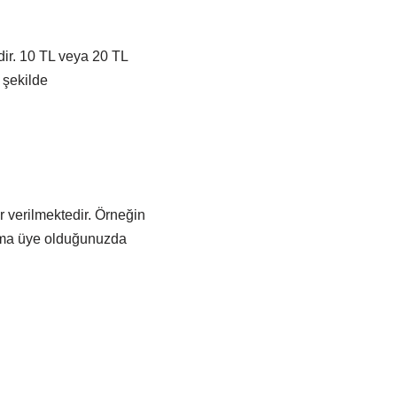
dir. 10 TL veya 20 TL
 şekilde
r verilmektedir. Örneğin
forma üye olduğunuzda