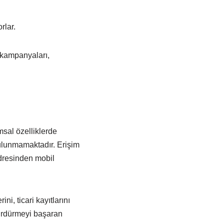
rlar.
 kampanyaları,
msal özelliklerde
bulunmamaktadır. Erişim
adresinden mobil
ni, ticari kayıtlarını
sürdürmeyi başaran