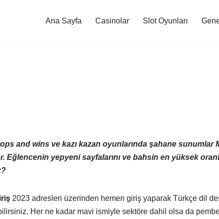
Ana Sayfa
Casinolar
Slot Oyunları
Gene
drops and wins ve kazı kazan oyunlarında şahane sunumlar 
or. Eğlencenin yepyeni sayfalarını ve bahsin en yüksek oran
z?
riş
2023 adresleri üzerinden hemen giriş yaparak Türkçe dil des
ilirsiniz. Her ne kadar mavi ismiyle sektöre dahil olsa da pembe