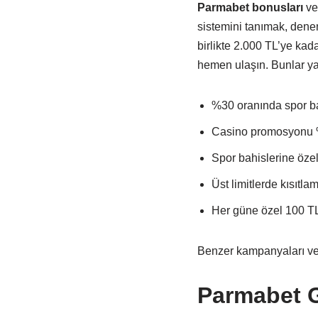
Parmabet bonusları
ve
sistemini tanımak, dene
birlikte 2.000 TL’ye kad
hemen ulaşın. Bunlar yan
%30 oranında spor bah
Casino promosyonu %
Spor bahislerine öze
Üst limitlerde kısıtla
Her güne özel 100 TL 
Benzer kampanyaları ve h
Parmabet G