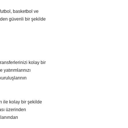
 futbol, basketbol ve
nden güvenli bir şekilde
ansferlerinizi kolay bir
 yatırımlarınızı
kuruluşlarının
 ile kolay bir şekilde
fası üzerinden
alanından