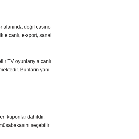
 alanında değil casino
le canlı, e-sport, sanal
lir TV oyunlarıyla canlı
mektedir. Bunların yanı
en kuponlar dahildir.
 müsabakasını seçebilir