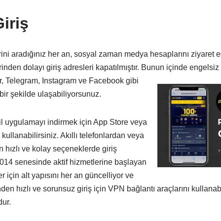
iriş
ini aradığınız her an, sosyal zaman medya hesaplarını ziyaret e
den dolayı giriş adresleri kapatılmıştır. Bunun içinde
engelsiz l
er, Telegram, Instagram ve Facebook gibi
bir şekilde ulaşabiliyorsunuz.
l uygulamayı indirmek için App Store veya
 kullanabilirsiniz. Akıllı telefonlardan veya
n hızlı ve kolay seçeneklerde giriş
2014 senesinde aktif hizmetlerine başlayan
er için alt yapısını her an güncelliyor ve
nden hızlı ve sorunsuz giriş için VPN bağlantı araçlarını kullanab
dur.