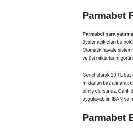
Parmabet P
Parmabet para yatırma l
üyeler açık olan bu bölü
Otomatik havale sistemi 
ve üst miktarlarını görü
Genel olarak 10 TL bazın
miktarları baz alınarak 
etmiş olursunuz. Canlı d
uygulayabilir, IBAN ve h
Parmabet B