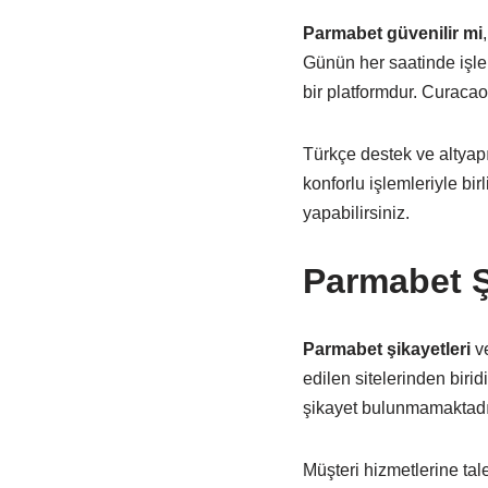
Parmabet güvenilir mi
Günün her saatinde işle
bir platformdur. Curacao
Türkçe destek ve altyapı
konforlu işlemleriyle bir
yapabilirsiniz.
Parmabet Ş
Parmabet şikayetleri
ve
edilen sitelerinden biri
şikayet bulunmamaktadı
Müşteri hizmetlerine tal