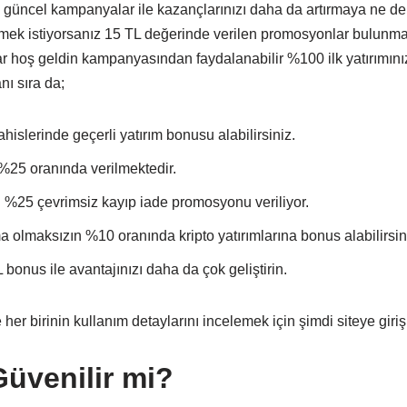
 güncel kampanyalar ile kazançlarınızı daha da artırmaya ne d
mek istiyorsanız 15 TL değerinde verilen promosyonlar bulunmak
ar hoş geldin kampanyasından faydalanabilir %100 ilk yatırımınızl
ı sıra da;
islerinde geçerli yatırım bonusu alabilirsiniz.
25 oranında verilmektedir.
l %25 çevrimsiz kayıp iade promosyonu veriliyor.
ma olmaksızın %10 oranında kripto yatırımlarına bonus alabilirsin
bonus ile avantajınızı daha da çok geliştirin.
er birinin kullanım detaylarını incelemek için şimdi siteye giriş
üvenilir mi?