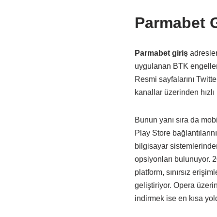
Parmabet G
Parmabet giriş
adresler
uygulanan BTK engellerin
Resmi sayfalarını Twitt
kanallar üzerinden hızlı 
Bunun yanı sıra da mobi
Play Store bağlantılarını
bilgisayar sistemlerinde
opsiyonları bulunuyor. 
platform, sınırsız erişiml
geliştiriyor. Opera üzeri
indirmek ise en kısa yol