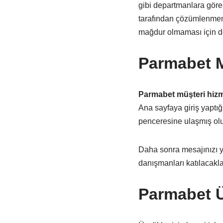
gibi departmanlara göre 
tarafından çözümlenmemi
mağdur olmaması için de 
Parmabet M
Parmabet müşteri hizm
Ana sayfaya giriş yaptığ
penceresine ulaşmış olur
Daha sonra mesajınızı y
danışmanları katılacaklar
Parmabet Ü