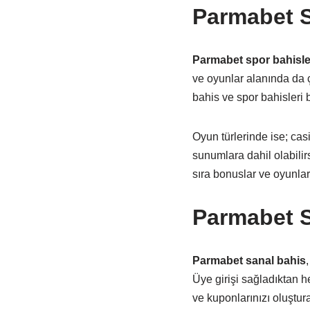
Parmabet S
Parmabet spor bahisle
ve oyunlar alanında da ç
bahis ve spor bahisleri 
Oyun türlerinde ise; cas
sunumlara dahil olabilir
sıra bonuslar ve oyunla
Parmabet S
Parmabet sanal bahis
Üye girişi sağladıktan h
ve kuponlarınızı oluşturab