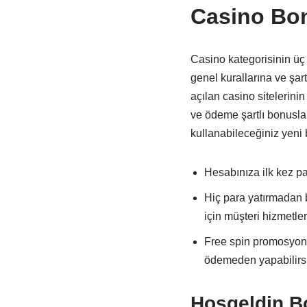
Casino Bon
Casino kategorisinin üç b
genel kurallarına ve şar
açılan casino sitelerinin
ve ödeme şartlı bonuslar
kullanabileceğiniz yeni b
Hesabınıza ilk kez pa
Hiç para yatırmadan 
için müşteri hizmetler
Free spin promosyonu 
ödemeden yapabilirsi
Hoşgeldin B