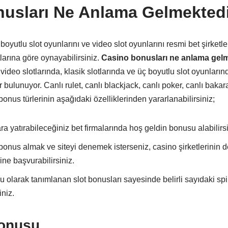
usları Ne Anlama Gelmekted
oyutlu slot oyunlarını ve video slot oyunlarını resmi bet şirketle
tlarına göre oynayabilirsiniz.
Casino bonusları ne anlama gelm
 video slotlarında, klasik slotlarında ve üç boyutlu slot oyunlarınd
 bulunuyor. Canlı rulet, canlı blackjack, canlı poker, canlı bakar
onus türlerinin aşağıdaki özelliklerinden yararlanabilirsiniz;
ra yatırabileceğiniz bet firmalarında hoş geldin bonusu alabilirsi
bonus almak ve siteyi denemek isterseniz, casino şirketlerini
ine başvurabilirsiniz.
olarak tanımlanan slot bonusları sayesinde belirli sayıdaki spin
niz.
onusu