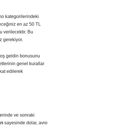
o kategorilerindeki
receğiniz en az 50 TL
 verilecektir. Bu
 gerekiyor.
hoş geldin bonusunu
lerinin genel kurallar
kat edilerek
lerinde ve sonraki
rı
sayesinde dolar, avro