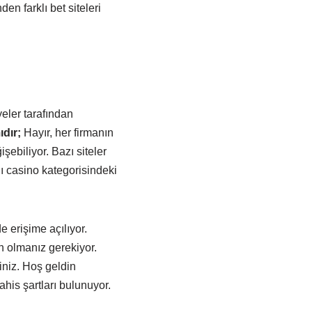
en farklı bet siteleri
eler tarafından
dır;
Hayır, her firmanın
işebiliyor. Bazı siteler
lı casino kategorisindeki
 erişime açılıyor.
n olmanız gerekiyor.
iniz. Hoş geldin
ahis şartları bulunuyor.