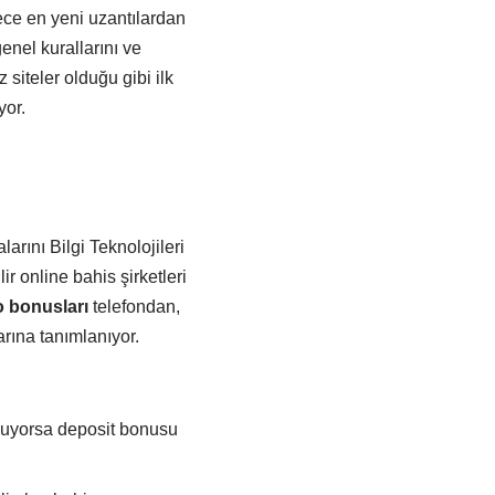
dece en yeni uzantılardan
nel kurallarını ve
 siteler olduğu gibi ilk
yor.
arını Bilgi Teknolojileri
r online bahis şirketleri
 bonusları
telefondan,
rına tanımlanıyor.
muyorsa deposit bonusu