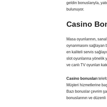
geldin bonuslarıyla, yatı
bulunuyor.
Casino Bon
Masa oyunlarının, sanal
oynanmasını sağlayan bi
en kaliteli servis sağlayı
slot oyunlarına yönelik y
ve canlı TV oyunları ka
Casino bonusları
telef
Müşteri hizmetlerine ba
Bazı bonuslar çevrim şar
bonuslarının ve düzenli 