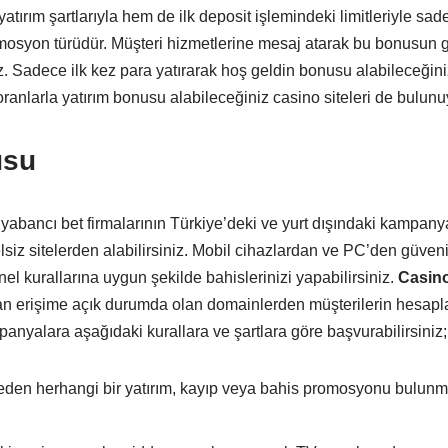
tırım şartlarıyla hem de ilk deposit işlemindeki limitleriyle sa
omosyon türüdür. Müşteri hizmetlerine mesaj atarak bu bonusun ge
iz. Sadece ilk kez para yatırarak hoş geldin bonusu alabileceğiniz
oranlarla yatırım bonusu alabileceğiniz casino siteleri de bulunu
usu
yabancı bet firmalarının Türkiye’deki ve yurt dışındaki kampanyal
siz sitelerden alabilirsiniz. Mobil cihazlardan ve PC’den güvenili
nel kurallarına uygun şekilde bahislerinizi yapabilirsiniz.
Casino
dan erişime açık durumda olan domainlerden müşterilerin hesapla
panyalara aşağıdaki kurallara ve şartlara göre başvurabilirsiniz;
den herhangi bir yatırım, kayıp veya bahis promosyonu bulun