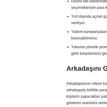
Resmi bet sitelerinde
seçenekleriyle para k
Yurt dışında açılan gü
veriliyor.
Yatırım kampanyaların
bulunabilirsiniz.
Yatırıma yönelik promo
göre karşılamanız ger
Arkadaşını 
Arkadaşlarının siteye k
arkadaşıyla birlikte yara
kişilerin yapacakları ya
gösteren oranlarla verile