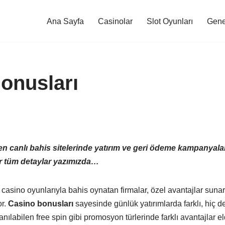
Ana Sayfa
Casinolar
Slot Oyunları
Gene
onusları
en canlı bahis sitelerinde yatırım ve geri ödeme kampanyalar
ir tüm detaylar yazımızda…
ı casino oyunlarıyla bahis oynatan firmalar, özel avantajlar suna
or.
Casino bonusları
sayesinde günlük yatırımlarda farklı, hiç de
nılabilen free spin gibi promosyon türlerinde farklı avantajlar el