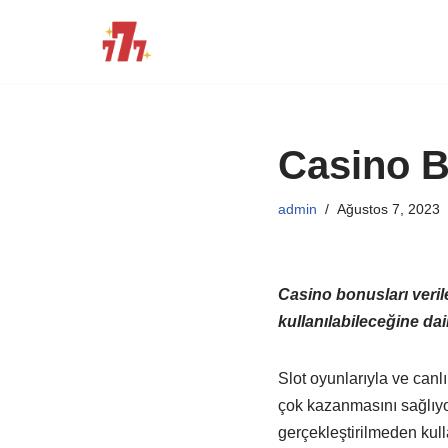
İçeriğe
geç
Casino B
admin
Ağustos 7, 2023
Casino bonusları veril
kullanılabileceğine da
Slot oyunlarıyla ve canl
çok kazanmasını sağlıy
gerçekleştirilmeden kulla